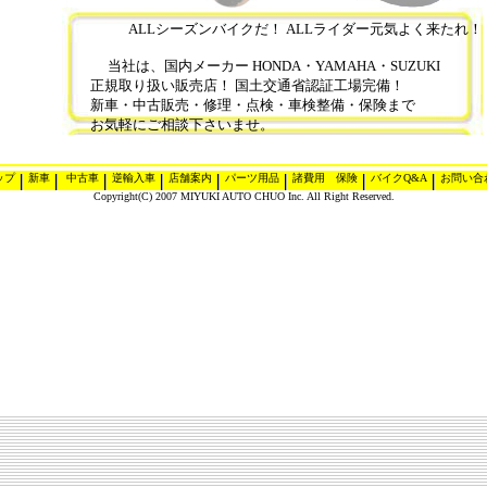
ALLシーズンバイクだ！ ALLライダー元気よく来たれ！
当社は、国内メーカー HONDA・YAMAHA・SUZUKI
正規取り扱い販売店！ 国土交通省認証工場完備！
新車・中古販売・修理・点検・車検整備・保険まで
お気軽にご相談下さいませ。
ップ
新車
中古車
逆輸入車
店舗案内
パーツ用品
諸費用 保険
バイクQ&A
お問い合
Copyright(C) 2007 MIYUKI AUTO CHUO Inc. All Right Reserved.