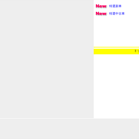
特選新車
特選中古車
ト